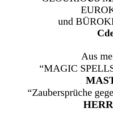
EURO
und BÜRO
C
d
Aus me
“MAGIC SPELL
MAS
“Zaubersprüche geg
HERR